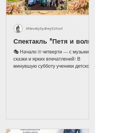
ANevskySydneySchool
Спектакль "Петя и волк"
🎭 Начало III четверти — с музыки,
сказки и ярких впечатлений! В
минувшую субботу ученики детского
сада, подготовительного, 1 и 2
классов Русской школы Александра
Невского вместе с родителями,
бабушками и дедушками, учителями,
ассистентами и руководством школы
отправились на музыкальный
спектакль «Петя и волк» по
знаменитому произведению Сергея
Прокофьева. Это стало прекрасным