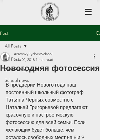
Post
All Posts
ANevskySydneySchool
All Posts
Nov 20, 2018
1 min read
Новогодняя фотосессия
Community news
School news
В предверии Нового года наш 
постоянный школьный фотограф 
Татьяна Черных совместно с 
Натальей Григорьевой предлагают 
красочную и настроенческую 
фотосессию для всей семьи. Если 
желающих будет больше, чем 
осталось свободных мест на 8 и 9 