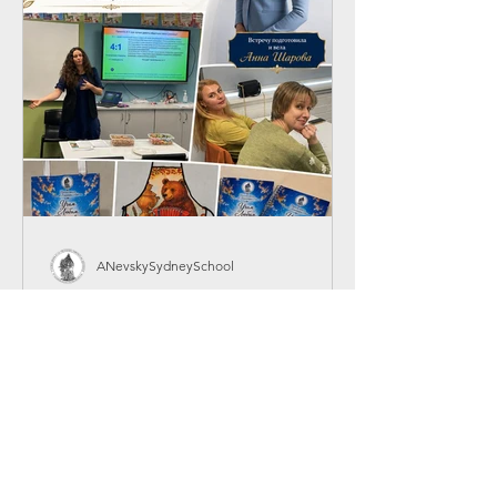
началом новой учебной четверти и
настоящим подарком для наших
детей. В исполнении The
Metropolitan O
ANevskySydneySchool
Встреча учителей по
обмену опытом.
У нас прошла очередная встреча
учителей по обмену опытом,
организованная нашим
преподавателем Анной Шаровой. На
встрече преподаватели обсудили