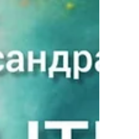
знакомство учащихся с богатым
историческим, художественным и
культурным наследиям России. Занятия
проходят для всех классов с 1 по 10 один
раз в четверть, в рамках регулярной
учебной программы школы. Каждое
занятие представляет собой не только
теоретическое знакомство с темой, но и
практическую творческую работу,
позволяющую детям глубже понять
изучаемый материал. В течение пер