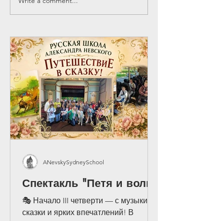
Write a comment...
Встреча учителей по
Искусство и к
обмену опытом.
России
ANevskySydneySchool
Спектакль "Петя и волк"
🎭 Начало III четверти — с музыки,
сказки и ярких впечатлений! В