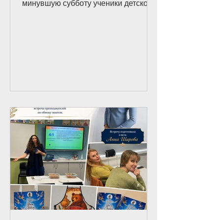
минувшую субботу ученики детского
сада, подготовительного, 1 и 2
классов Русской школы Александра
Невского вместе с родителями,
бабушками и дедушками, учителями,
ассистентами и руководством школы
отправились на музыкальный
спектакль «Петя и волк» по
знаменитому произведению Сергея
Прокофьева. Это стало прекрасным
началом новой учебной четверти и
настоящим подарком для наших
детей. В исполнении The
Metropolitan O