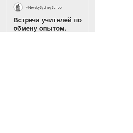
ANevskySydneySchool
Встреча учителей по
обмену опытом.
У нас прошла очередная встреча
учителей по обмену опытом,
организованная нашим
преподавателем Анной Шаровой. На
встрече преподаватели обсудили
последние новости конференции
Департамента образования, а также
говорили о том, как важно
выстраивать тёплые и
доверительные отношения с
учениками. Мы говорили о
позитивной обратной связи,
поддержке детей и создании такой
атмосферы, в которой каждый