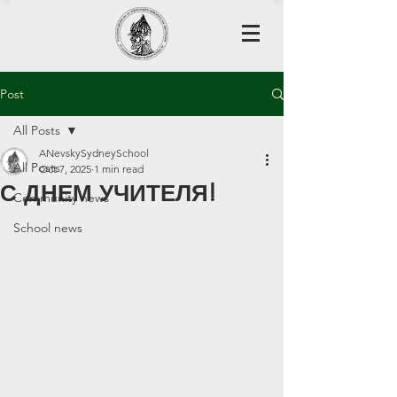
Post
All Posts
ANevskySydneySchool
All Posts
Oct 7, 2025
1 min read
С ДНЕМ УЧИТЕЛЯ!
Community news
School news