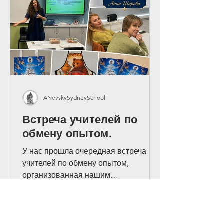
детей. В исполнении The
Metropolitan O
ANevskySydneySchool
Встреча учителей по
обмену опытом.
У нас прошла очередная встреча
учителей по обмену опытом,
организованная нашим
преподавателем Анной Шаровой. На
встрече преподаватели обсудили
последние новости конференции
Департамента образования, а также