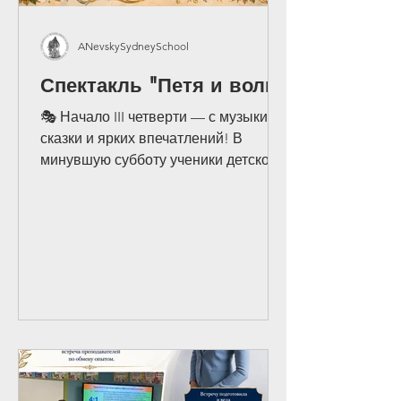
ANevskySydneySchool
Спектакль "Петя и волк"
🎭 Начало III четверти — с музыки,
сказки и ярких впечатлений! В
минувшую субботу ученики детского
сада, подготовительного, 1 и 2
классов Русской школы Александра
Невского вместе с родителями,
бабушками и дедушками, учителями,
ассистентами и руководством школы
отправились на музыкальный
спектакль «Петя и волк» по
знаменитому произведению Сергея
Прокофьева. Это стало прекрасным
началом новой учебной четверти и
настоящим подарком для наших