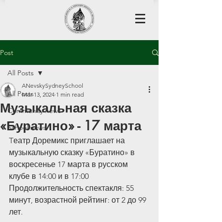
Post
All Posts
ANevskySydneySchool
All Posts
Mar 13, 2024
1 min read
Музыкальная сказка
Community news
«Буратино» - 17 марта
School news
Tеатр Доремикс приглашает на 
музыкальную сказку «Буратино» в 
воскресенье 17 марта в русском 
клубе в 14:00 и в 17:00
Продолжительность спектакля: 55 
минут, возрастной рейтинг: от 2 до 99 
лет.