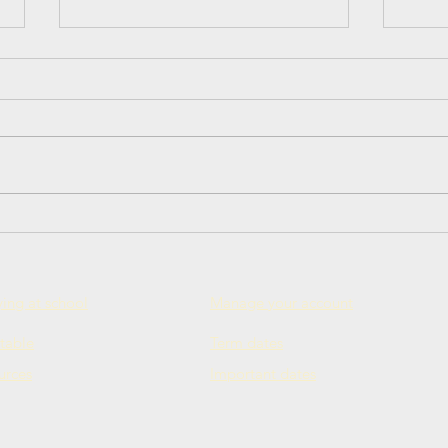
Встреча учителей по
Иску
обмену опытом.
Рос
ing at school
Manage your account
table
Term dates
urces
Important dates