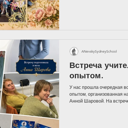
руководством школы отпра
спектакль «Петя и волк» п
произведению Сергея Прок
прекрасным началом новой
настоящим подарком для н
The Metropolitan O
ANevskySydneySchool
Встреча учите
опытом.
У нас прошла очередная вс
опытом, организованная 
Анной Шаровой. На встреч
последние новости конфе
ия — это место, где дети раскрывают свою фантази
образования, а также говор
з искусство.
выстраивать тёплые и дов