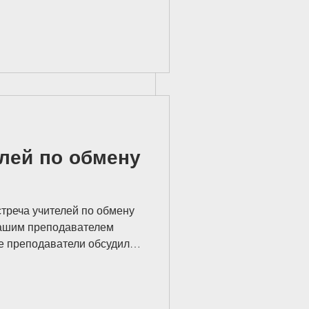
вились на музыкальный
о знаменитому
офьева. Это стало
 учебной четверти и
аших детей. В исполнении
лей по обмену
треча учителей по обмену
нашим преподавателем
е преподаватели обсудили
ренции Департамента
ю и учатся 
или о том, как важно
ерительные отношения с