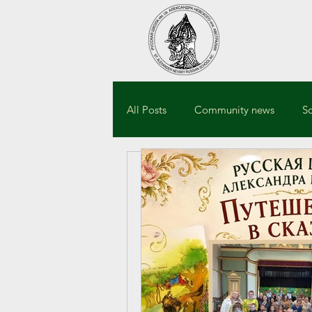
All Posts
Community news
S
ANevskySydneySch
КРУЖОК
Updated:
May 15