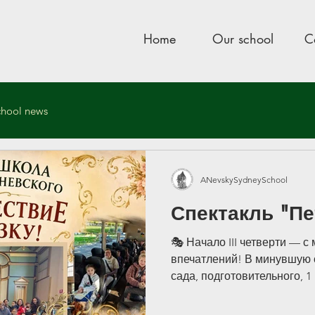
Home
Our school
C
chool news
ool
Mar 18
1 min read
ANevskySydneySchool
 РИСОВАНИЯ
Спектакль "Пе
🎭 Начало III четверти — с 
впечатлений! В минувшую с
сада, подготовительного, 1
Александра Невского вмест
бабушками и дедушками, у