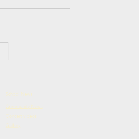
сство и культура
сии
School News
Community News
Concert videos
Gallery