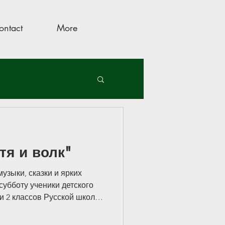
ontact
More
тя и волк"
музыки, сказки и ярких
убботу ученики детского
 и 2 классов Русской школы
е с родителями,
чителями, ассистентами и