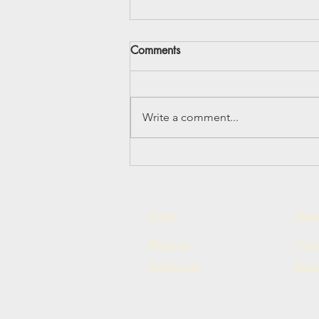
Comments
Write a comment...
Спектакль "Петя и волк"
Home
Study
About us
Time
Contact us
Reso