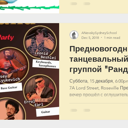
ANevskySydneySchool
Dec 5, 2018
1 min read
Предновогодн
танцевальный
группой "Ранд
Суббота, 15 декабря, 6:00pm
7A Lord Street, Roseville
вечер прошёл с оглушитель