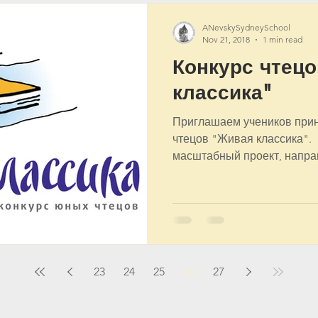
ANevskySydneySchool
Nov 21, 2018
1 min read
Конкурс чтец
классика"
Приглашаем учеников приня
чтецов "Живая классика". 
масштабный проект, направ
23
24
25
26
27