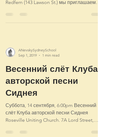
Redfern (143 Lawson St.) мы приглашаем
ребят провести с нами...
ANevskySydneySchool
Sep 1, 2019
1 min read
Весенний слёт Клуба
авторской песни
Сиднея
Суббота, 14 сентября, 6:00pm Весенний
слёт Клуба авторской песни Сиднея
Roseville Uniting Church. 7A Lord Street,
Roseville Приходите для...