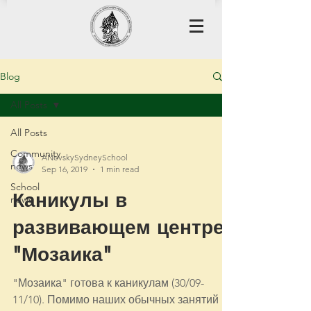
Blog
All Posts
All Posts
Community
ANevskySydneySchool
news
Sep 16, 2019
1 min read
School
Каникулы в
news
развивающем центре
"Мозаика"
"Мозаика" готова к каникулам (30/09-
11/10). Помимо наших обычных занятий в