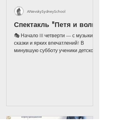
ANevskySydneySchool
Спектакль "Петя и волк"
🎭 Начало III четверти — с музыки,
сказки и ярких впечатлений! В
минувшую субботу ученики детского
сада, подготовительного, 1 и 2
классов Русской школы Александра
Невского вместе с родителями,
бабушками и дедушками, учителями,
ассистентами и руководством школы
отправились на музыкальный
спектакль «Петя и волк» по
знаменитому произведению Сергея