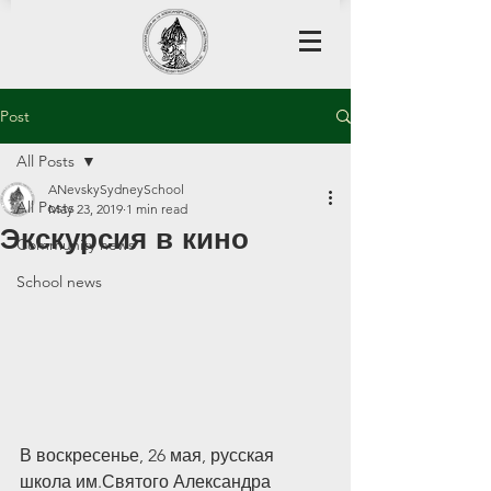
Post
All Posts
ANevskySydneySchool
All Posts
May 23, 2019
1 min read
Экскурсия в кино
Community news
School news
В воскресенье, 26 мая, русская 
школа им.Святого Александра 