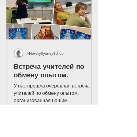
Metropolitan O
ANevskySydneySchool
Встреча учителей по
обмену опытом.
У нас прошла очередная встреча
учителей по обмену опытом,
организованная нашим
преподавателем Анной Шаровой. На
встрече преподаватели обсудили
последние новости конференции
Департамента образования, а также