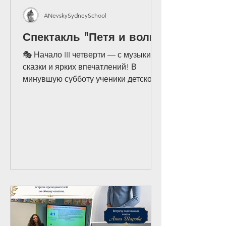
ANevskySydneySchool
Спектакль "Петя и волк"
🎭 Начало III четверти — с музыки,
сказки и ярких впечатлений! В
минувшую субботу ученики детского
сада, подготовительного, 1 и 2
классов Русской школы Александра
Невского вместе с родителями,
бабушками и дедушками, учителями,
ассистентами и руководством школы
отправились на музыкальный
спектакль «Петя и волк» по
знаменитому произведению Сергея
Прокофьева. Это стало прекрасным
началом новой учебной четверти и
настоящим подарком для наших
детей. В исполнении The