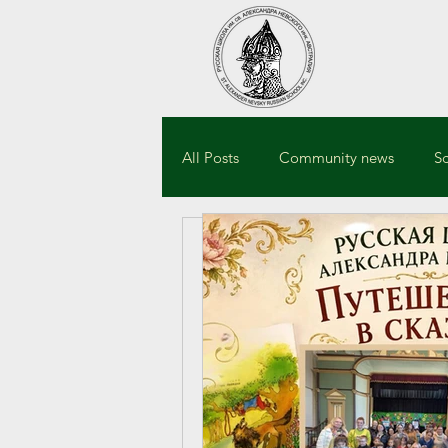
All Posts
Community news
S
ANevskySydneySch
Школьн
 Школьный пикник 
В эту субботу у на
тёплым, ярким и д
 Погода подарила н