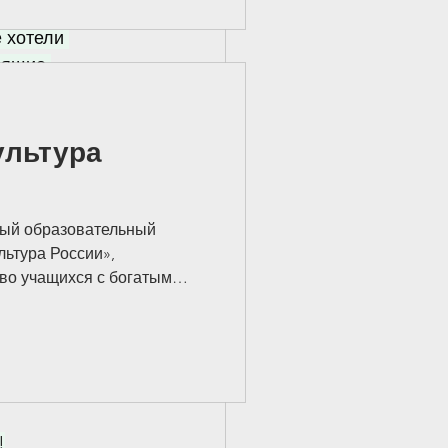
позитивной обратной связи,
ждую 
и такой атмосферы, в
 хотели 
вствует себя принятым,
оящие 
 Некоторые учителя
ультура
астольные 
ую вы 
доброты.
вый образовательный
ие встречи. 
льтура России»,
во учащихся с богатым
 конце 
нным и культурным
 проходят для всех классов
ть, в рамках регулярной
кто 
 Каждое занятие
адолго!
ько теоретическое
практическую творческую
!
м глубже понять изучаемый