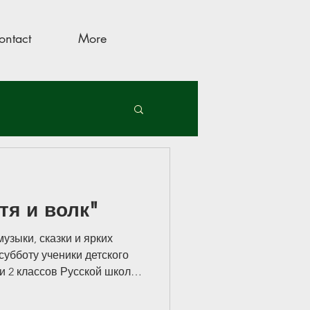
ontact
More
тя и волк"
музыки, сказки и ярких
по-настоящему 
убботу ученики детского
и.
 и 2 классов Русской школы
е с родителями,
билие 
чителями, ассистентами и