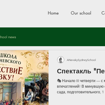
Home
Our school
C
chool news
ool
Sep 15, 2025
2 min read
ANevskySydneySchool
ый пикник 2025
Спектакль "Пе
— день радости и единства!
🎭 Начало III четверти — с 
с прошёл долгожданный школьный пикник, и он стал 
впечатлений! В минувшую с
ушевным праздником для всей нашей школьной семь
сада, подготовительного, 1
Александра Невского вмест
ам солнечный день, а участники — невероятное изо
бабушками и дедушками, у