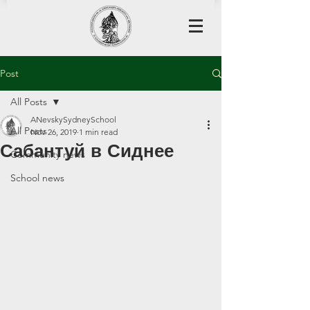
Post
All Posts
ANevskySydneySchool
All Posts
Nov 26, 2019
1 min read
Сабантуй в Сиднее
Community news
School news