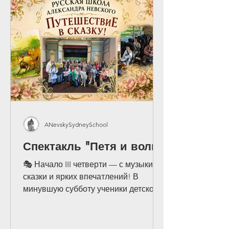
ANevskySydneySchool
Спектакль "Петя и волк"
🎭 Начало III четверти — с музыки,
сказки и ярких впечатлений! В
минувшую субботу ученики детского
сада, подготовительного, 1 и 2
классов Русской школы Александра
Невского вместе с родителями,