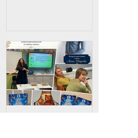
бабушками и дедушками, учителями,
ассистентами и руководством школы
отправились на музыкальный
спектакль «Петя и волк» по
знаменитому произведению Сергея
Прокофьева. Это стало прекрасным
началом новой учебной четверти и
настоящим подарком для наших
детей. В исполнении The
Metropolitan O
ANevskySydneySchool
Встреча учителей по