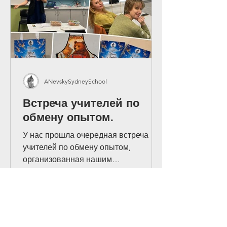
Metropolitan O
ANevskySydneySchool
Встреча учителей по
обмену опытом.
У нас прошла очередная встреча
учителей по обмену опытом,
организованная нашим
преподавателем Анной Шаровой. На
встрече преподаватели обсудили
последние новости конференции
Департамента образования, а также
говорили о том, как важно