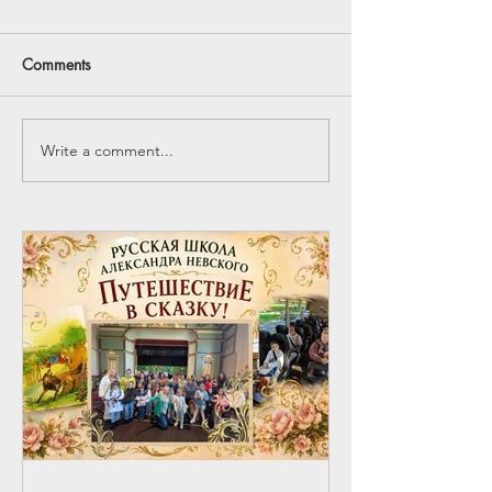
Comments
Write a comment...
Встреча учителей по
Искусство и к
обмену опытом.
России