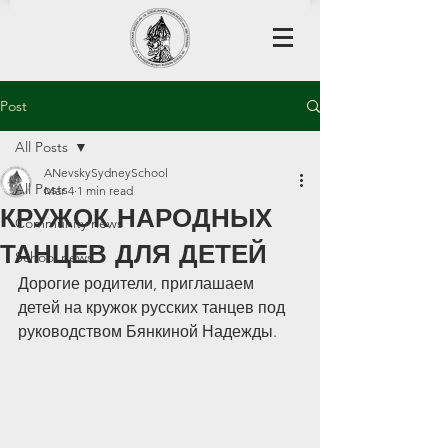
Post
All Posts
ANevskySydneySchool
All Posts
Mar 4
1 min read
КРУЖОК НАРОДНЫХ
Community news
ТАНЦЕВ ДЛЯ ДЕТЕЙ
School news
Дорогие родители, приглашаем 
детей на кружок русских танцев под 
руководством Бянкиной Надежды.