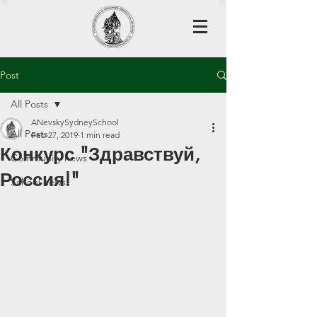
Post
All Posts
ANevskySydneySchool
All Posts
Feb 27, 2019
1 min read
Конкурс "Здравствуй,
Community news
Россия!"
School news