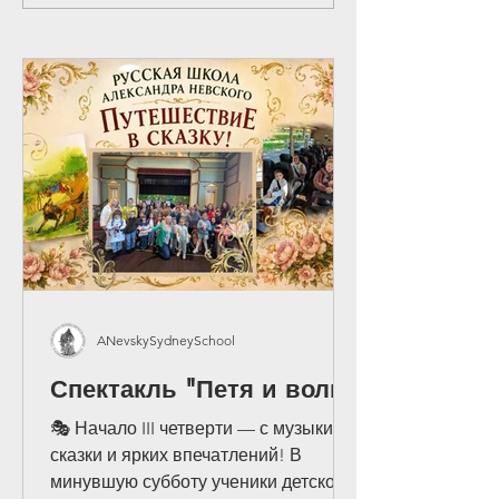
21 декабря 2024
приготовлени
Капустной Сол
деревенски
ANevskySydneySchool
Спектакль "Петя и волк"
🎭 Начало III четверти — с музыки,
сказки и ярких впечатлений! В
минувшую субботу ученики детского