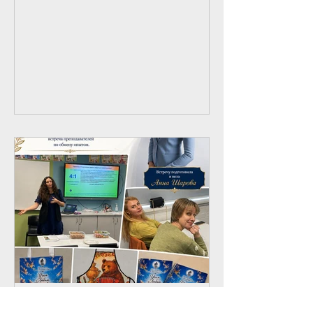
сада, подготовительного, 1 и 2
классов Русской школы Александра
Невского вместе с родителями,
бабушками и дедушками, учителями,
ассистентами и руководством школы
отправились на музыкальный
спектакль «Петя и волк» по
знаменитому произведению Сергея
Прокофьева. Это стало прекрасным
началом новой учебной четверти и
настоящим подарком для наших
детей. В исполнении The
Metropolitan O