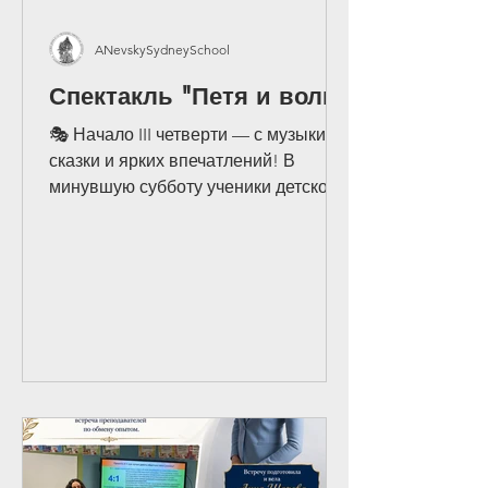
ANevskySydneySchool
Спектакль "Петя и волк"
🎭 Начало III четверти — с музыки,
сказки и ярких впечатлений! В
минувшую субботу ученики детского
сада, подготовительного, 1 и 2
классов Русской школы Александра
Невского вместе с родителями,
бабушками и дедушками, учителями,
ассистентами и руководством школы
отправились на музыкальный
спектакль «Петя и волк» по
знаменитому произведению Сергея
Прокофьева. Это стало прекрасным
началом новой учебной четверти и
настоящим подарком для наших