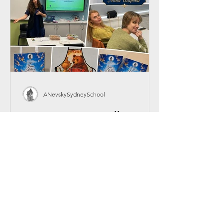
детей. В исполнении The
Metropolitan O
ANevskySydneySchool
Встреча учителей по
обмену опытом.
У нас прошла очередная встреча
учителей по обмену опытом,
организованная нашим
преподавателем Анной Шаровой. На
встрече преподаватели обсудили
последние новости конференции
Департамента образования, а также