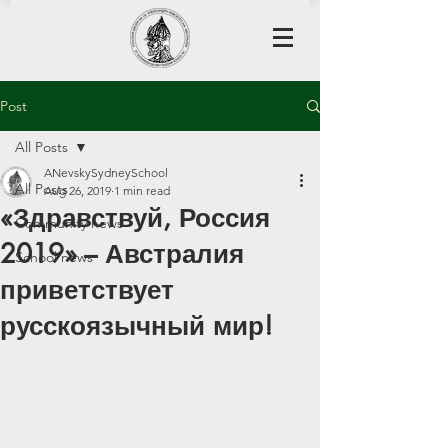
Post
All Posts
ANevskySydneySchool
All Posts
Aug 26, 2019
1 min read
«Здравствуй, Россия
Community news
2019» – Австралия
School news
приветствует
русскоязычный мир!