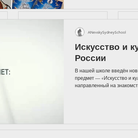
учениками. Мы говорили о 
поддержке детей и создани
которой каждый ребёнок чу
услышанным и уверенным.
представили
ANevskySydneySchool
Искусство и к
России
В нашей школе введён но
предмет — «Искусство и ку
направленный на знакомст
историческим, художестве
наследиям России. Занятия
с 1 по 10 один раз в четвер
учебной программы школы.
представляет собой не тол
знакомство с темой, но и 
работу, позволяющую детя