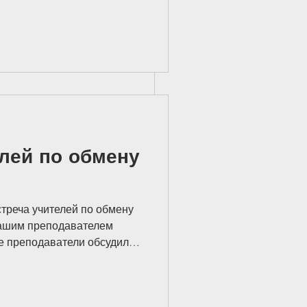
вились на музыкальный
о знаменитому
офьева. Это стало
 учебной четверти и
аших детей. В исполнении
сандра 
лей по обмену
треча учителей по обмену
нашим преподавателем
е преподаватели обсудили
ренции Департамента
или о том, как важно
ерительные отношения с