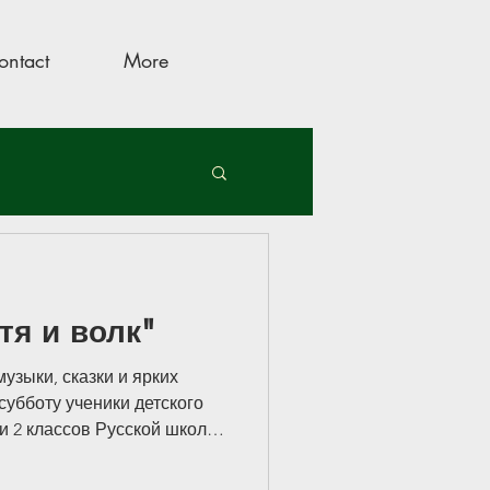
ontact
More
ого
тя и волк"
во!
музыки, сказки и ярких
убботу ученики детского
 и 2 классов Русской школы
е с родителями,
чителями, ассистентами и