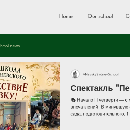
Home
Our school
C
chool news
ool
Jun 12, 2019
1 min read
ANevskySydneySchool
 концерта, посвященн
Спектакль "Пе
ксандра Невского гото
🎭 Начало III четверти — с 
впечатлений! В минувшую с
сада, подготовительного, 1
Александра Невского вмест
бабушками и дедушками, у