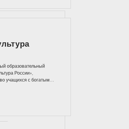
позитивной обратной связи,
See All
и такой атмосферы, в
вствует себя принятым,
 Некоторые учителя
ультура
вый образовательный
льтура России»,
во учащихся с богатым
нным и культурным
 проходят для всех классов
ть, в рамках регулярной
 Каждое занятие
ько теоретическое
практическую творческую
м глубже понять изучаемый