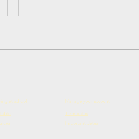
Главная Ёлка Сиднея - 21
Маст
декабря 2024
при
Кап
дер
ing at school
Manage your account
table
Term dates
urces
Important dates