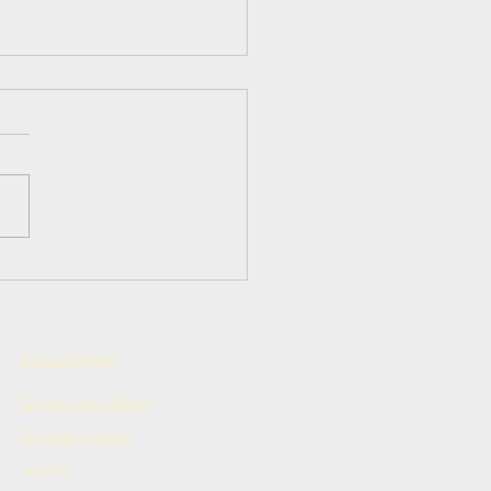
ер-класс по
готовлению
устной Солянки по-
евенски
School News
Community News
Concert videos
Gallery