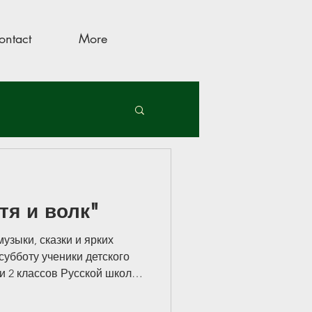
ontact
More
ой
тя и волк"
музыки, сказки и ярких
убботу ученики детского
 и 2 классов Русской школы
е с родителями,
чителями, ассистентами и