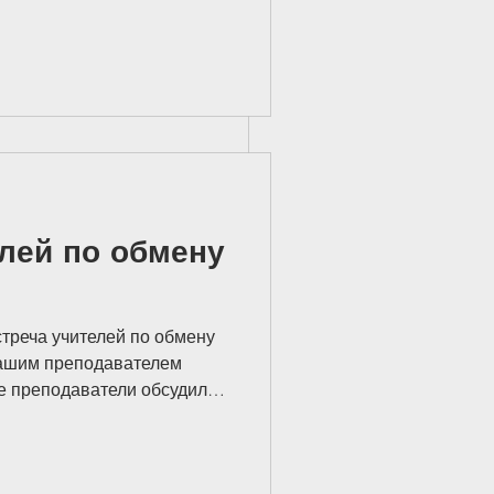
вились на музыкальный
о знаменитому
офьева. Это стало
 учебной четверти и
аших детей. В исполнении
лей по обмену
треча учителей по обмену
нашим преподавателем
е преподаватели обсудили
ренции Департамента
или о том, как важно
ерительные отношения с