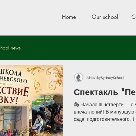
Home
Our school
C
chool news
ool
Sep 1, 2019
1 min read
ANevskySydneySchool
й слёт Клуба авторск
Спектакль "Пе
иднея
🎭 Начало III четверти — с 
впечатлений! В минувшую с
сада, подготовительного, 1
Александра Невского вмест
бабушками и дедушками, у