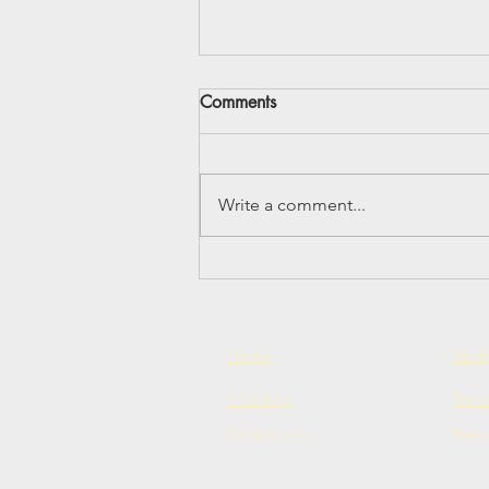
Comments
Write a comment...
Рождество у Елки - 12
января 2025
Home
Study
About us
Time
Contact us
Reso