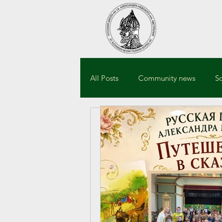
All Posts
Community news
S
ANevskySydneySch
Весенни
песни С
Updated:
Sep 4, 2019