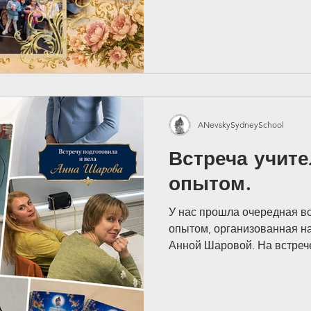
руководством школы отпра
спектакль «Петя и волк» п
произведению Сергея Прок
прекрасным началом новой
настоящим подарком для н
The Metropolitan O
ANevskySydneySchool
Встреча учите
опытом.
Суббота, 14 сентября, 6:00pm
У нас прошла очередная вс
опытом, организованная 
есенний слёт Клуба авторской песни Сиднея
Анной Шаровой. На встреч
последние новости конфе
Roseville Uniting Church.
образования, а также говор
7A Lord Street, Roseville
выстраивать тёплые и дов