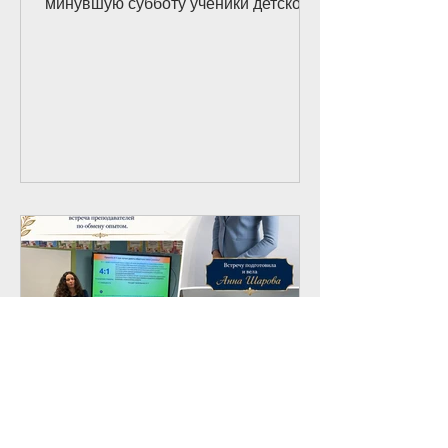
минувшую субботу ученики детского
сада, подготовительного, 1 и 2
классов Русской школы Александра
Невского вместе с родителями,
бабушками и дедушками, учителями,
ассистентами и руководством школы
отправились на музыкальный
спектакль «Петя и волк» по
знаменитому произведению Сергея
Прокофьева. Это стало прекрасным
началом новой учебной четверти и
настоящим подарком для наших
детей. В исполнении The
Metropolitan O