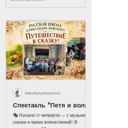
Главная Ёлка Сиднея -
Мастер-класс 
21 декабря 2024
приготовлени
Капустной Сол
деревенски
ANevskySydneySchool
Спектакль "Петя и волк"
🎭 Начало III четверти — с музыки,
сказки и ярких впечатлений! В