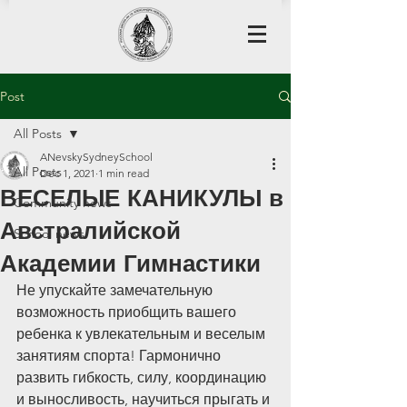
Post
All Posts
ANevskySydneySchool
All Posts
Dec 1, 2021
1 min read
ВЕСЕЛЫЕ КАНИКУЛЫ в
Community news
Австралийской
School news
Академии Гимнастики
Не упускайте замечательную 
возможность приобщить вашего 
ребенка к увлекательным и веселым 
занятиям спорта! Гармонично 
развить гибкость, силу, координацию 
и выносливость, научиться прыгать и 